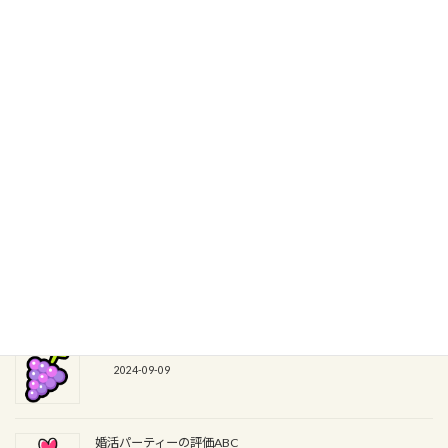
通常営業のご案内
2025-05-07
見た目を鍛える、をもっと詳しく。
2024-10-07
結婚さえできれば全ての問題が解決の思考
2024-09-25
婚活アプリの取り組み方
2024-09-09
婚活パーティーの評価ABC