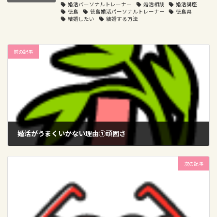
婚活パーソナルトレーナー
婚活相談
婚活講座
徳島
徳島婚活パーソナルトレーナー
徳島県
結婚したい
結婚する方法
前の記事
婚活がうまくいかない理由①頑固さ
2025-07-01
次の記事